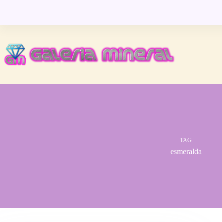
Pular
para
o
conteúdo
TAG
esmeralda