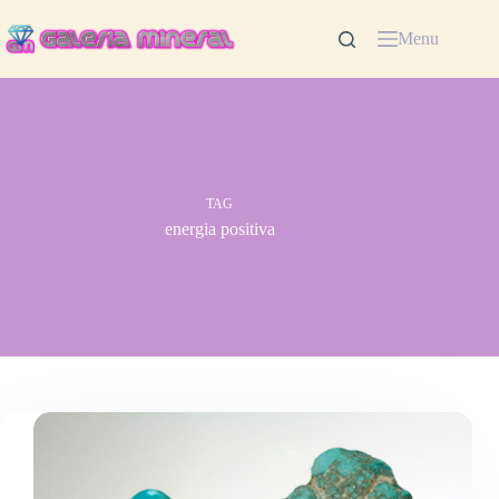
Pular
para
Menu
o
conteúdo
TAG
energia positiva