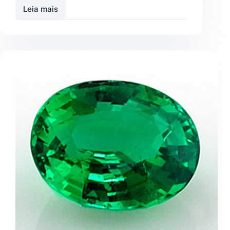
Leia mais
Pedra
Turquesa:
Proteção
Espiritual
e
Energia
Positiva